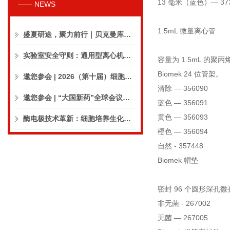
13 毫米（蓝色）— 373
—— NEWS
1.5mL 微量离心管
盛夏研途，聚力前行｜贝克曼库尔特生命科学8月活动预告
实验室安全守则：通用型离心机操作与保养的10个要点
容量为 1.5mL 的
Biomek 24 位管架。
邀您参会 | 2026（第十届）细胞外囊泡合规与临床应用大会
清除 — 356090
邀您参会 | “大国新药”全球会议（CPIC2026）
蓝色 — 356091
黄色 — 356093
酶电极技术革新：细胞培养生化分析仪实现精准在线监测
橙色 — 356094
自然 - 357448
Biomek 帽垫
密封 96 个圆形深孔
非无菌 - 267002
无菌 — 267005