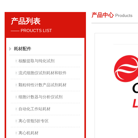
产品中心
Products
产品列表
贝克曼库尔特国际贸易（上海）有限公司
—— PROUCTS LIST
耗材配件
核酸提取与纯化试剂
流式细胞仪试剂耗材和软件
颗粒特性计数产品试剂耗材
细胞计数器与分析仪试剂
自动化工作站耗材
离心管瓶5折专区
离心机耗材