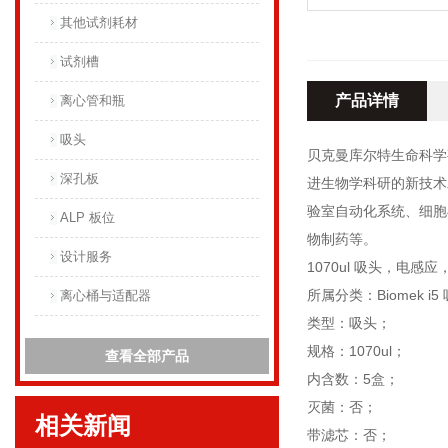
其他试剂耗材
试剂槽
产品详情
离心管和瓶
吸头
贝克曼库尔特生命科学
深孔板
进生物学科研的新技术
验室自动化系统、细胞
ALP 板位
物制药等。
设计服务
1070ul 吸头，电感应
所属分类：Biomek i5
离心桶与适配器
类型：吸头；
规格：1070ul；
查看全部产品
内含数：5盒；
灭菌：否；
相关新闻
带滤芯：否；