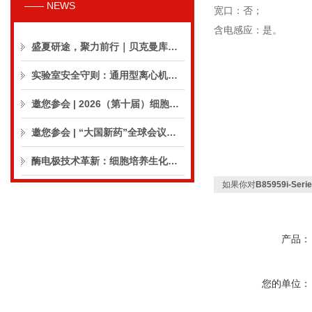
—— NEWS
宽口：否；
含电感应：是。
盛夏研途，聚力前行｜贝克曼库尔特生命科学8月活动预告
实验室安全守则：通用型离心机操作与保养的10个要点
邀您参会 | 2026（第十届）细胞外囊泡合规与临床应用大会
邀您参会 | “大国新药”全球会议（CPIC2026）
酶电极技术革新：细胞培养生化分析仪实现精准在线监测
如果你对
B85959i-Ser
产品：
您的单位：