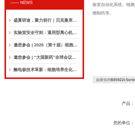
—— NEWS
验室自动化系统、细胞
物制药等。
盛夏研途，聚力前行｜贝克曼库尔特生命科学8月活动预告
实验室安全守则：通用型离心机操作与保养的10个要点
邀您参会 | 2026（第十届）细胞外囊泡合规与临床应用大会
邀您参会 | “大国新药”全球会议（CPIC2026）
酶电极技术革新：细胞培养生化分析仪实现精准在线监测
如果你对
B85922i-Se
产品：
您的单位：