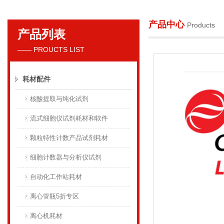
产品中心
Products
产品列表
贝克曼库尔特国际贸易（上海）有限公司
—— PROUCTS LIST
耗材配件
核酸提取与纯化试剂
流式细胞仪试剂耗材和软件
颗粒特性计数产品试剂耗材
细胞计数器与分析仪试剂
自动化工作站耗材
离心管瓶5折专区
离心机耗材