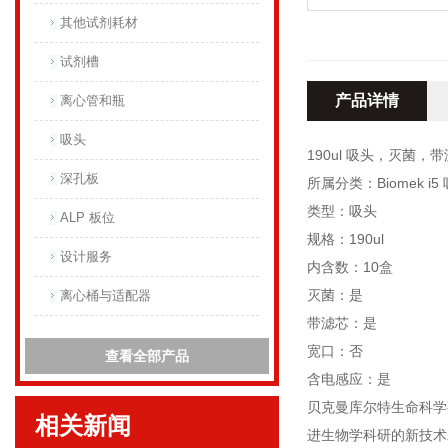
其他试剂耗材
试剂槽
产品详情
离心管和瓶
吸头
190ul 吸头，灭菌，带
深孔板
所属分类：Biomek i5
类型：吸头
ALP 板位
规格：190ul
设计服务
内含数：10盒
灭菌：是
离心桶与适配器
带滤芯：是
宽口：否
查看全部产品
含电感应：是
贝克曼库尔特生命科学
相关新闻
进生物学科研的新技术