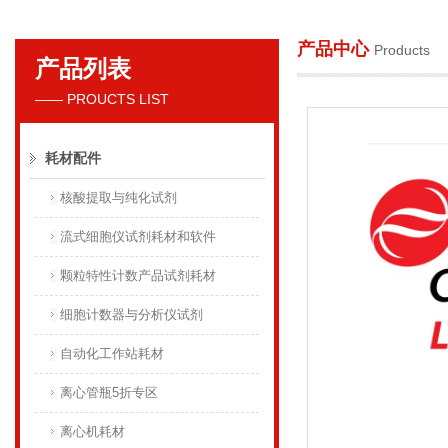
产品中心
Products
产品列表
贝克曼库尔特国际贸易（上海）有限公司
—— PROUCTS LIST
耗材配件
核酸提取与纯化试剂
流式细胞仪试剂耗材和软件
颗粒特性计数产品试剂耗材
细胞计数器与分析仪试剂
自动化工作站耗材
离心管瓶5折专区
离心机耗材