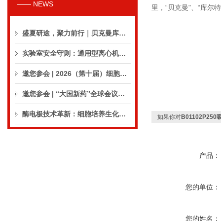
—— NEWS
里，“贝克曼"、“库
盛夏研途，聚力前行｜贝克曼库尔特生命科学8月活动预告
实验室安全守则：通用型离心机操作与保养的10个要点
邀您参会 | 2026（第十届）细胞外囊泡合规与临床应用大会
邀您参会 | “大国新药”全球会议（CPIC2026）
酶电极技术革新：细胞培养生化分析仪实现精准在线监测
如果你对
B01102P2
产品：
您的单位：
您的姓名：