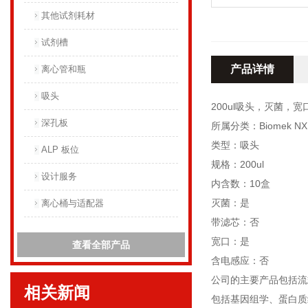
其他试剂耗材
试剂槽
产品详情
离心管和瓶
吸头
200ul吸头，灭菌，宽口
深孔板
所属分类：Biomek N
类型：吸头
ALP 板位
规格：200ul
设计服务
内含数：10盒
灭菌：是
离心桶与适配器
带滤芯：否
宽口：是
查看全部产品
含电感应：否
公司的主要产品包括流
相关新闻
包括基因组学、蛋白质