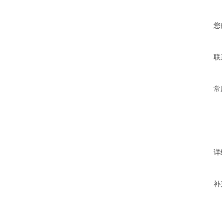
您
联
常
详
补