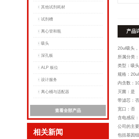
其他试剂耗材
试剂槽
产品
离心管和瓶
吸头
20ul吸头
深孔板
所属分类：B
类型：吸
ALP 板位
规格：20ul
设计服务
内含数：1
灭菌：是
离心桶与适配器
带滤芯：
宽口：否
查看全部产品
含电感应
公司的主
相关新闻
包括基因