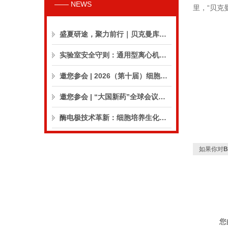
—— NEWS
里，“贝克
盛夏研途，聚力前行｜贝克曼库尔特生命科学8月活动预告
实验室安全守则：通用型离心机操作与保养的10个要点
邀您参会 | 2026（第十届）细胞外囊泡合规与临床应用大会
邀您参会 | “大国新药”全球会议（CPIC2026）
酶电极技术革新：细胞培养生化分析仪实现精准在线监测
如果你对
B
您