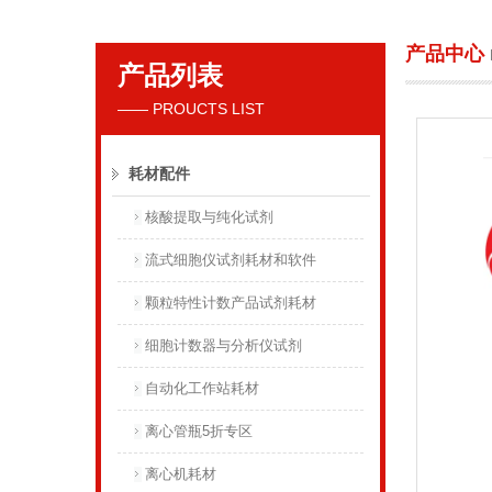
产品中心
产品列表
贝克曼库尔特国际贸易（上海）有限公司
—— PROUCTS LIST
耗材配件
核酸提取与纯化试剂
流式细胞仪试剂耗材和软件
颗粒特性计数产品试剂耗材
细胞计数器与分析仪试剂
自动化工作站耗材
离心管瓶5折专区
离心机耗材