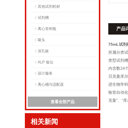
其他试剂耗材
试剂槽
产品
离心管和瓶
吸头
75mL试剂
深孔板
所属分类
类型试剂
ALP 板位
内含数24
设计服务
贝克曼库
进生物学科
离心桶与适配器
验室自动
克曼"、“
查看全部产品
相关新闻