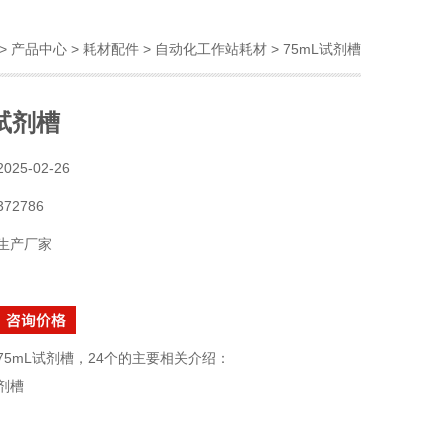
>
产品中心
>
耗材配件
>
自动化工作站耗材
> 75mL试剂槽
L试剂槽
2025-02-26
372786
生产厂家
75mL试剂槽，24个的主要相关介绍：
剂槽