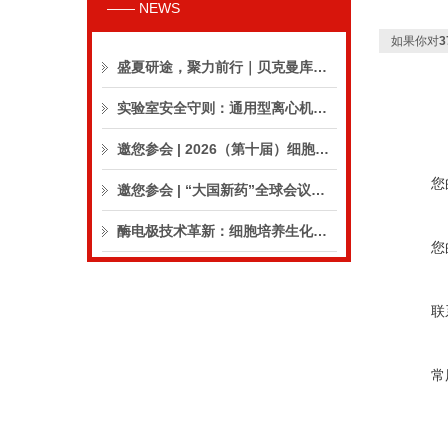
—— NEWS
如果你对
3
盛夏研途，聚力前行｜贝克曼库尔特生命科学8月活动预告
实验室安全守则：通用型离心机操作与保养的10个要点
邀您参会 | 2026（第十届）细胞外囊泡合规与临床应用大会
您
邀您参会 | “大国新药”全球会议（CPIC2026）
酶电极技术革新：细胞培养生化分析仪实现精准在线监测
您
联
常