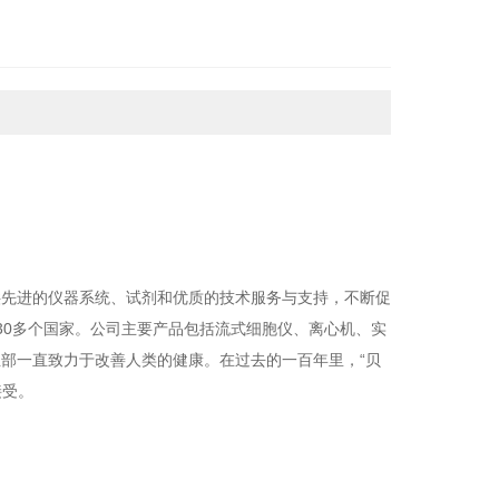
用于前沿的重要研究领域，包括基因组学、蛋白质组学、
及生物制药等。
供先进的仪器系统、试剂和优质的技术服务与支持，不断促
30多个国家。公司主要产品包括流式细胞仪、离心机、实
部一直致力于改善人类的健康。在过去的一百年里，“贝
接受。