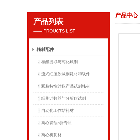
产品中心
产品列表
贝克曼库尔特国际贸易（上海）有限公司
—— PROUCTS LIST
耗材配件
核酸提取与纯化试剂
流式细胞仪试剂耗材和软件
颗粒特性计数产品试剂耗材
细胞计数器与分析仪试剂
自动化工作站耗材
离心管瓶5折专区
离心机耗材