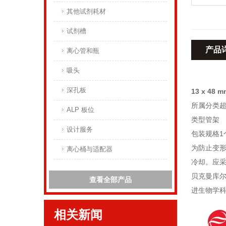
其他试剂耗材
试剂槽
产品
离心管和瓶
吸头
深孔板
13 x 48
所属分类
ALP 板位
类型管架
设计服务
包装规格1
为防止变形
离心桶与适配器
冷却。应
贝克曼库
查看全部产品
进生物学科
相关新闻