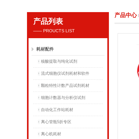
产品中心
产品列表
贝克曼库尔特国际贸易（上海）有限公司
—— PROUCTS LIST
耗材配件
核酸提取与纯化试剂
流式细胞仪试剂耗材和软件
颗粒特性计数产品试剂耗材
细胞计数器与分析仪试剂
自动化工作站耗材
离心管瓶5折专区
离心机耗材