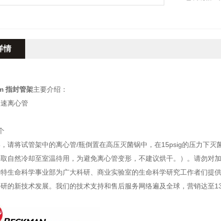
详情
 mm 指封管架
主要介绍：
超速离心管
个
，请将试管架中的离心管/瓶倒置在高压灭菌锅中，在15psig的压力下
采取自然冷却至室温待用，为避免离心管变形，不建议烘干。）。请勿对
尔特生命科学事业部为广大科研、商业实验室的生命科学研究工作者们提
研的新技术发展。我们的技术支持和售后服务网络遍及全球，营销达至13