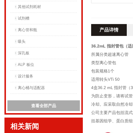
其他试剂耗材
试剂槽
产品详情
离心管和瓶
吸头
36.2mL 指封管包（适用
深孔板
所属分类超速离心管
类型离心管包
ALP 板位
包装规格1个
设计服务
适用转头VTi 50
4盒36.2 mL 指封管
离心桶与适配器
为防止变形，请将试管
冷却。应采取自然冷却
查看全部产品
公司主要产品包括流式
括基因组学、蛋白质组
相关新闻