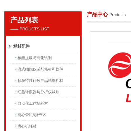
产品中心
Products
产品列表
贝克曼库尔特国际贸易（上海）有限公司
—— PROUCTS LIST
耗材配件
核酸提取与纯化试剂
流式细胞仪试剂耗材和软件
颗粒特性计数产品试剂耗材
细胞计数器与分析仪试剂
自动化工作站耗材
离心管瓶5折专区
离心机耗材