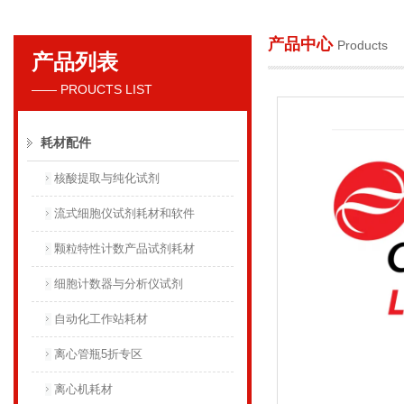
产品中心
Products
产品列表
贝克曼库尔特国际贸易（上海）有限公司
—— PROUCTS LIST
耗材配件
核酸提取与纯化试剂
流式细胞仪试剂耗材和软件
颗粒特性计数产品试剂耗材
细胞计数器与分析仪试剂
自动化工作站耗材
离心管瓶5折专区
离心机耗材