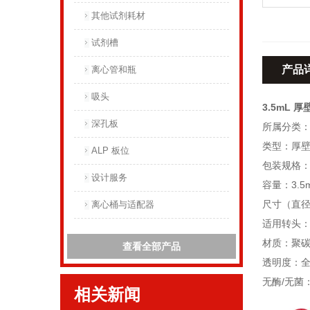
其他试剂耗材
试剂槽
产品
离心管和瓶
吸头
3.5mL 
深孔板
所属分类
类型：厚
ALP 板位
包装规格：
设计服务
容量：3.5m
尺寸（直径X
离心桶与适配器
适用转头：SW 
材质：聚
查看全部产品
透明度：
无酶/无菌
相关新闻