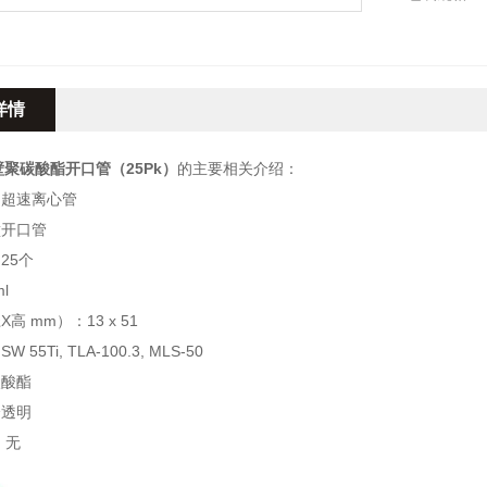
容量3.5ml
尺寸（直径X高
详情
厚壁聚碳酸酯开口管（25Pk）
的主要相关介绍：
：超速离心管
壁开口管
25个
l
高 mm）：13 x 51
55Ti, TLA-100.3, MLS-50
碳酸酯
全透明
：无