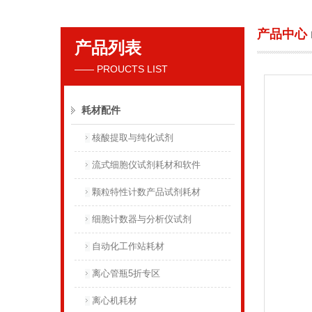
产品中心
产品列表
贝克曼库尔特国际贸易（上海）有限公司
—— PROUCTS LIST
耗材配件
核酸提取与纯化试剂
流式细胞仪试剂耗材和软件
颗粒特性计数产品试剂耗材
细胞计数器与分析仪试剂
自动化工作站耗材
离心管瓶5折专区
离心机耗材