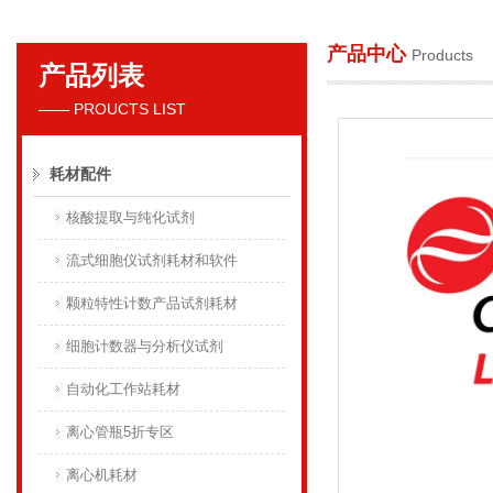
产品中心
Products
产品列表
贝克曼库尔特国际贸易（上海）有限公司
—— PROUCTS LIST
耗材配件
核酸提取与纯化试剂
流式细胞仪试剂耗材和软件
颗粒特性计数产品试剂耗材
细胞计数器与分析仪试剂
自动化工作站耗材
离心管瓶5折专区
离心机耗材