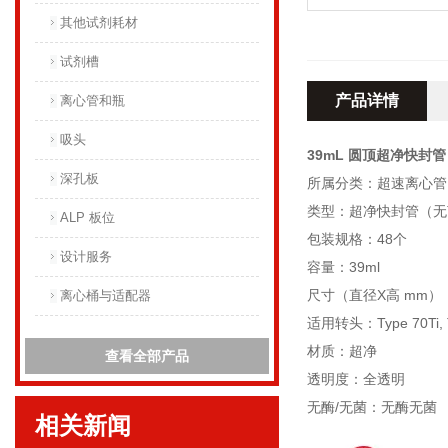
其他试剂耗材
试剂槽
产品详情
离心管和瓶
吸头
39mL 圆顶超净快封
深孔板
所属分类：超速离心管
类型：超净快封管（无
ALP 板位
包装规格：48个
设计服务
容量：39ml
尺寸（直径X高 mm）：2
离心桶与适配器
适用转头：Type 70Ti, Ty
材质：超净
查看全部产品
透明度：全透明
无酶/无菌：无酶无菌
相关新闻