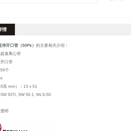
容量5.0ml
尺寸（直径X高
详情
超净开口管（50Pk）
的主要相关介绍：
：超速离心管
净开口管
50个
l
高 mm）：13 x 51
55Ti, SW 50.1, MLS-50
净
全透明