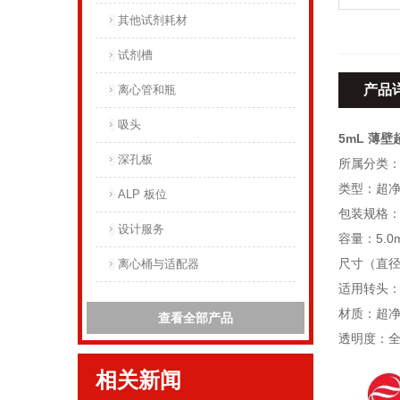
其他试剂耗材
试剂槽
产品
离心管和瓶
吸头
5mL 薄壁
深孔板
所属分类
类型：超
ALP 板位
包装规格：
设计服务
容量：5.0m
尺寸（直径X
离心桶与适配器
适用转头：SW 
材质：超
查看全部产品
透明度：
相关新闻