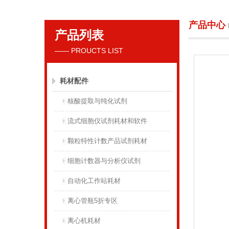
产品中心
产品列表
贝克曼库尔特国际贸易（上海）有限公司
—— PROUCTS LIST
耗材配件
核酸提取与纯化试剂
流式细胞仪试剂耗材和软件
颗粒特性计数产品试剂耗材
细胞计数器与分析仪试剂
自动化工作站耗材
离心管瓶5折专区
离心机耗材