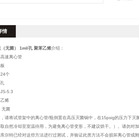
容量1ml/孔
适用转头JS-
详情
（无菌） 1ml/孔 聚苯乙烯
介绍：
：高速离心管
孔板
24个
/孔
S-5.3
苯乙烯
：无菌
，请将试管架中的离心管/瓶倒置在高压灭菌锅中，在15psig的压力下
采取自然冷却至室温待用，为避免离心管变形，不建议烘干。）。请勿对
曼库尔特已经对这些方法进行过测试，并验证此类方法不会损坏离心管或