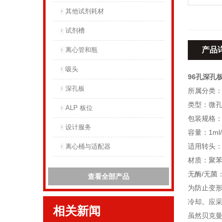
其他试剂耗材
试剂槽
产品
离心管和瓶
吸头
96孔深孔板
深孔板
所属分类
类型：微
ALP 板位
包装规格：
设计服务
容量：1ml
适用转头：J
离心桶与适配器
材质：聚
无酶/无菌
查看全部产品
为防止变形
冷却。应
相关新闻
虽然贝克