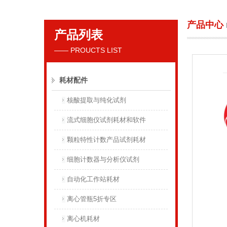
产品中心
产品列表
贝克曼库尔特国际贸易（上海）有限公司
—— PROUCTS LIST
耗材配件
核酸提取与纯化试剂
流式细胞仪试剂耗材和软件
颗粒特性计数产品试剂耗材
细胞计数器与分析仪试剂
自动化工作站耗材
离心管瓶5折专区
离心机耗材