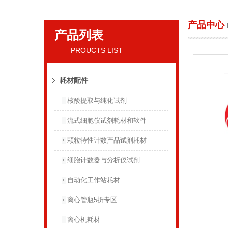
产品中心
产品列表
贝克曼库尔特国际贸易（上海）有限公司
—— PROUCTS LIST
耗材配件
核酸提取与纯化试剂
流式细胞仪试剂耗材和软件
颗粒特性计数产品试剂耗材
细胞计数器与分析仪试剂
自动化工作站耗材
离心管瓶5折专区
离心机耗材