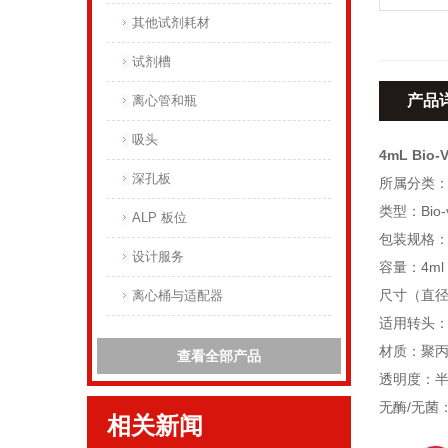
其他试剂耗材
试剂槽
产品
离心管和瓶
吸头
4mL Bio
深孔板
所属分类
类型：Bio-
ALP 板位
包装规格：
设计服务
容量：4ml
尺寸（直径X
离心桶与适配器
适用转头：JS-4.
材质：聚
查看全部产品
透明度：
无酶/无菌
相关新闻