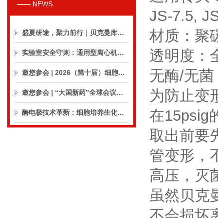
—— NEWS
JS-7.5, JS
材质：聚
盛夏研途，聚力前行｜贝克曼库尔特生命科学8月活动预告
透明度：
实验室安全守则：通用型离心机操作与保养的10个要点
无酶/无菌
邀您参会 | 2026（第十届）细胞外囊泡合规与临床应用大会
为防止变
邀您参会 | “大国新药”全球会议（CPIC2026）
在15ps
酶电极技术革新：细胞培养生化分析仪实现精准在线监测
取出前要
管变形，
高压，灭
虽然贝克
不会损坏