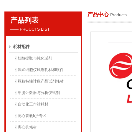
产品中心
Products
产品列表
贝克曼库尔特国际贸易（上海）有限公司
—— PROUCTS LIST
耗材配件
核酸提取与纯化试剂
流式细胞仪试剂耗材和软件
颗粒特性计数产品试剂耗材
细胞计数器与分析仪试剂
自动化工作站耗材
离心管瓶5折专区
离心机耗材