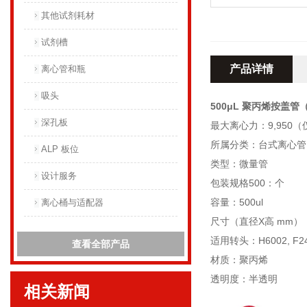
其他试剂耗材
试剂槽
产品详情
离心管和瓶
吸头
500μL 聚丙烯按盖管（
深孔板
最大离心力：9,950
所属分类：台式离心管
ALP 板位
类型：微量管
设计服务
包装规格500：个
容量：500ul
离心桶与适配器
尺寸（直径X高 mm）：8
适用转头：H6002, F240
查看全部产品
材质：聚丙烯
透明度：半透明
相关新闻