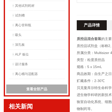
其他试剂耗材
试剂槽
产品详情
离心管和瓶
吸头
质控品混合套装
的主要
深孔板
质控品试剂盒（标称2, 
所属分类：Multisize
ALP 板位
类型：粒度质控品
设计服务
规格：5 x 15mL
商品效期：自生产之日
离心桶与适配器
贮藏条件：2-30℃
贝克曼库尔特生命科学
查看全部产品
进生物学科研的新技术
验室自动化系统、细胞
相关新闻
物制药等。