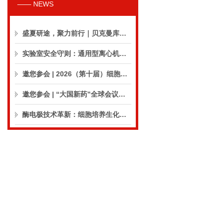
—— NEWS
盛夏研途，聚力前行｜贝克曼库尔特生命科学8月活动预告
实验室安全守则：通用型离心机操作与保养的10个要点
邀您参会 | 2026（第十届）细胞外囊泡合规与临床应用大会
邀您参会 | “大国新药”全球会议（CPIC2026）
酶电极技术革新：细胞培养生化分析仪实现精准在线监测