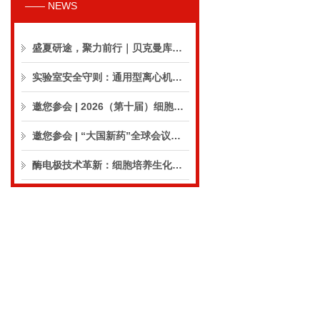
—— NEWS
盛夏研途，聚力前行｜贝克曼库尔特生命科学8月活动预告
实验室安全守则：通用型离心机操作与保养的10个要点
邀您参会 | 2026（第十届）细胞外囊泡合规与临床应用大会
邀您参会 | “大国新药”全球会议（CPIC2026）
酶电极技术革新：细胞培养生化分析仪实现精准在线监测