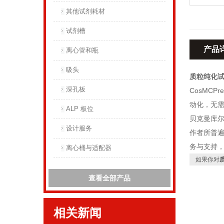
其他试剂耗材
试剂槽
产品
离心管和瓶
吸头
质粒纯化
深孔板
CosMCPr
动化，无需
ALP 板位
贝克曼库尔
设计服务
作者所普
务与支持，
离心桶与适配器
如果你对
查看全部产品
相关新闻