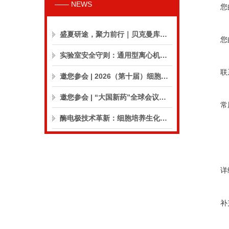
—— NEWS
您
盛夏研途，聚力前行｜贝克曼库尔特生命科学8月活动预告
您
实验室安全守则：通用型离心机操作与保养的10个要点
联
邀您参会 | 2026（第十届）细胞外囊泡合规与临床应用大会
邀您参会 | “大国新药”全球会议（CPIC2026）
常
酶电极技术革新：细胞培养生化分析仪实现精准在线监测
详
补