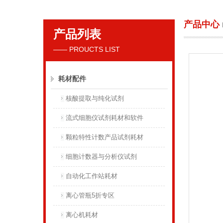
产品中心
产品列表
贝克曼库尔特国际贸易（上海）有限公司
—— PROUCTS LIST
耗材配件
核酸提取与纯化试剂
流式细胞仪试剂耗材和软件
颗粒特性计数产品试剂耗材
细胞计数器与分析仪试剂
自动化工作站耗材
离心管瓶5折专区
离心机耗材