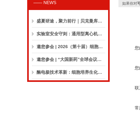
—— NEWS
如果你对
盛夏研途，聚力前行｜贝克曼库尔特生命科学8月活动预告
实验室安全守则：通用型离心机操作与保养的10个要点
邀您参会 | 2026（第十届）细胞外囊泡合规与临床应用大会
您
邀您参会 | “大国新药”全球会议（CPIC2026）
您
酶电极技术革新：细胞培养生化分析仪实现精准在线监测
联
常