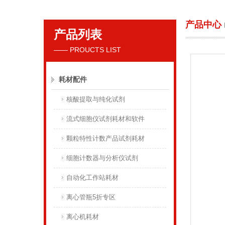
产品中心
产品列表
贝克曼库尔特国际贸易（上海）有限公司
—— PROUCTS LIST
耗材配件
核酸提取与纯化试剂
流式细胞仪试剂耗材和软件
颗粒特性计数产品试剂耗材
细胞计数器与分析仪试剂
自动化工作站耗材
离心管瓶5折专区
离心机耗材