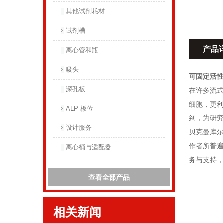
其他试剂耗材
试剂槽
产品
离心管和瓶
吸头
可固定活
深孔板
在
许多流
细胞，更利
ALP 板位
到，为研
设计服务
贝克曼库尔
作者所普
离心桶与适配器
务与支持，
查看全部产品
相关新闻