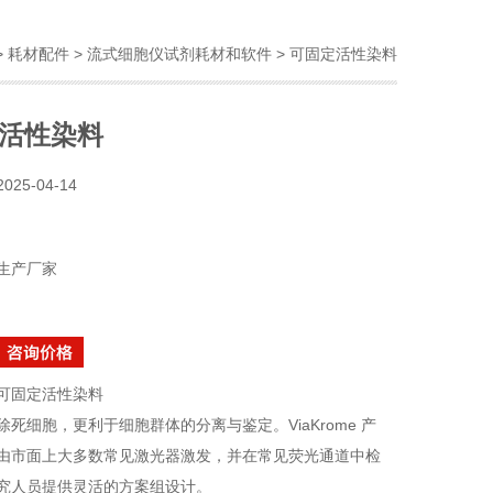
>
耗材配件
>
流式细胞仪试剂耗材和软件
> 可固定活性染料
活性染料
2025-04-14
生产厂家
可固定活性染料
死细胞，更利于细胞群体的分离与鉴定。ViaKrome 产
由市面上大多数常见激光器激发，并在常见荧光通道中检
究人员提供灵活的方案组设计。