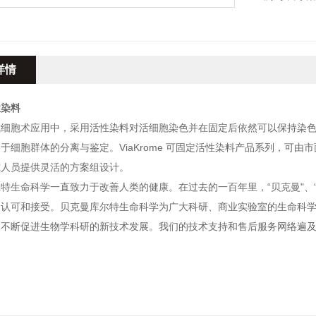
详情
性染料
式细胞术应用
中，采用活性染料对活细胞染色并在固定后依然可以保持染色
于细胞群体的分离与鉴定。ViaKrome 可固定活性染料产品系列，可
究人员提供灵活的方案组设计。
特生命科学一直致力于改善人类的健康。在过去的一百年里，“贝克曼"、
遍认可和接受。贝克曼库尔特生命科学为广大科研、商业实验室的生命科
不断促进生物学科研的新技术发展。我们的技术支持和售后服务网络遍及