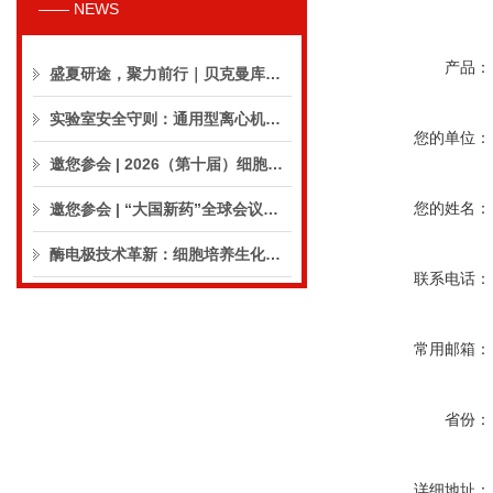
—— NEWS
产品：
盛夏研途，聚力前行｜贝克曼库尔特生命科学8月活动预告
实验室安全守则：通用型离心机操作与保养的10个要点
您的单位：
邀您参会 | 2026（第十届）细胞外囊泡合规与临床应用大会
您的姓名：
邀您参会 | “大国新药”全球会议（CPIC2026）
酶电极技术革新：细胞培养生化分析仪实现精准在线监测
联系电话：
常用邮箱：
省份：
详细地址：