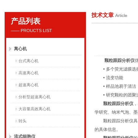
技术文章
Article
产品列表
贝克曼库尔特国际贸易（上海）有限公司
—— PROUCTS LIST
离心机
颗粒跟踪分析仪
台式离心机
• 多个荧光滤膜选
高速离心机
• 流变功能
超速离心机
• 样品池易于清洁
• 研究颗粒的团聚
分析型超速离心机
颗粒跟踪分析仪
，
大容量高效离心机
学研究、纳米气泡、墨
颗粒跟踪分析仪具备
转头
的具体信息。
流式细胞仪