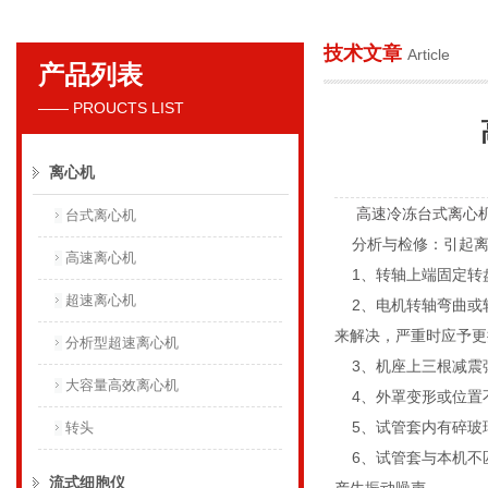
技术文章
Article
产品列表
贝克曼库尔特国际贸易（上海）有限公司
—— PROUCTS LIST
离心机
高速冷冻台式离心
台式离心机
分析与检修：引起离
高速离心机
1、转轴上端固定转
超速离心机
2、电机转轴弯曲或
来解决，严重时应予更
分析型超速离心机
3、机座上三根减震
大容量高效离心机
4、外罩变形或位置
5、试管套内有碎玻
转头
6、试管套与本机不
流式细胞仪