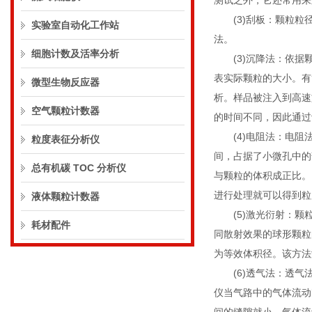
测试之外，它还常用来
(3)刮板：颗粒粒径
实验室自动化工作站
法。
细胞计数及活率分析
(3)沉降法：依据颗
表实际颗粒的大小。有
微型生物反应器
析。样品被注入到高速
空气颗粒计数器
的时间不同，因此通过
(4)电阻法：电阻法
粒度表征分析仪
间，占据了小微孔中的
总有机碳 TOC 分析仪
与颗粒的体积成正比。
进行处理就可以得到粒
液体颗粒计数器
(5)激光衍射：颗粒
耗材配件
同散射效果的球形颗粒
为等效体积径。该方法
(6)透气法：透气法
仪当气路中的气体流动