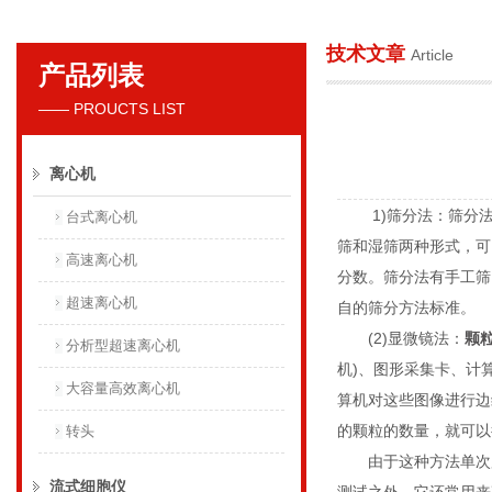
技术文章
Article
产品列表
贝克曼库尔特国际贸易（上海）有限公司
—— PROUCTS LIST
离心机
1)筛分法：筛分法是
台式离心机
筛和湿筛两种形式，可
高速离心机
分数。筛分法有手工筛
超速离心机
自的筛分方法标准。
(2)显微镜法：
颗
分析型超速离心机
机)、图形采集卡、计
大容量高效离心机
算机对这些图像进行边
的颗粒的数量，就可以
转头
由于这种方法单次所
流式细胞仪