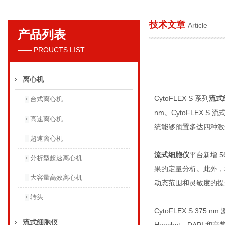
技术文章
Article
产品列表
贝克曼库尔特国际贸易（上海）有限公司
—— PROUCTS LIST
离心机
CytoFLEX S 系列
流式
台式离心机
nm。CytoFLEX
高速离心机
统能够预置多达四种激光，
超速离心机
流式细胞仪
平台新增 
分析型超速离心机
果的定量分析。此外，相
大容量高效离心机
动态范围和灵敏度的提
转头
CytoFLEX S 3
流式细胞仪