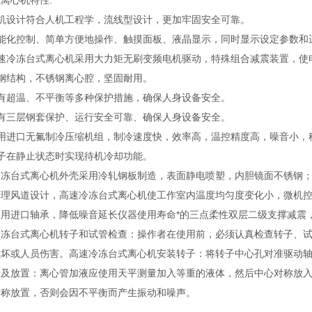
心机特性:
设计符合人机工程学，流线型设计，更加牢固安全可靠。
化控制、简单方便地操作、触摸面板、液晶显示，同时显示设定参数和
冷冻台式离心机采用大力矩无刷变频电机驱动，特殊组合减震装置，使
结构，不锈钢离心腔，坚固耐用。
超温、不平衡等多种保护措施，确保人身设备安全。
三层钢套保护、运行安全可靠、确保人身设备安全。
进口无氟制冷压缩机组，制冷速度快，效率高，温控精度高，噪音小，
在静止状态时实现待机冷却功能。
台式离心机外壳采用冷轧钢板制造，表面静电喷塑，内胆镜面不锈钢；清
合理风道设计，高速冷冻台式离心机使工作室内温度均匀度变化小，微机
采用进口轴承，降低噪音延长仪器使用寿命*的三点柔性双层二级支撑减震
台式离心机转子和试管检查：操作者在使用前，必须认真检查转子、试
损坏或人员伤害。高速冷冻台式离心机安装转子：将转子中心孔对准驱动轴
液及放置：离心管加液应使用天平测量加入等重的液体，然后中心对称放
对称放置，否则会因不平衡而产生振动和噪声。