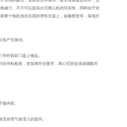
段才管用的缺点，使其在任何速率，甚至在高速运转时，也
平衡威力，不只可以提高台式离心机的结实性，同时由于转
机将整个电机放在抗震的弹性支架上，如橡胶垫等，落地式
以免产生振动。
打开时损坏门盖上物品。
时应停机检查，使加液符合要求，离心试管必须成偶数对
干燥内腔。
燥无有害气体浸入的室内。