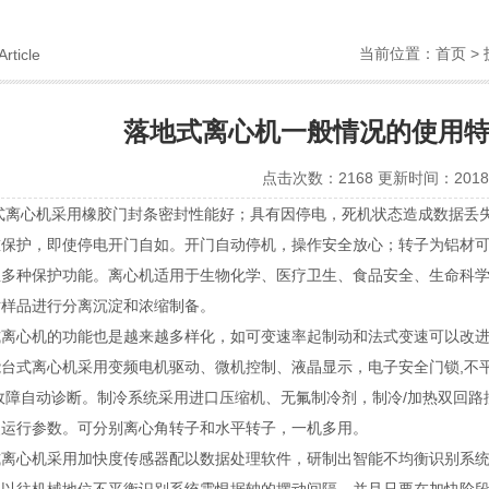
当前位置：
首页
>
Article
落地式离心机一般情况的使用
点击次数：2168 更新时间：2018-
心机采用橡胶门封条密封性能好；具有因停电，死机状态造成数据丢失
重保护，即使停电开门自如。开门自动停机，操作安全放心；转子为铝材
温多种保护功能。离心机适用于生物化学、医疗卫生、食品安全、生命科
对样品进行分离沉淀和浓缩制备。
心机的功能也是越来越多样化，如可变速率起制动和法式变速可以改进
离心机采用变频电机驱动、微机控制、液晶显示，电子安全门锁,不平衡
故障自动诊断。制冷系统采用进口压缩机、无氟制冷剂，制冷/加热双回
改运行参数。可分别离心角转子和水平转子，一机多用。
心机采用加快度传感器配以数据处理软件，研制出智能不均衡识别系统