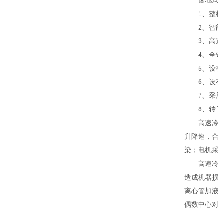
落地式离
1、整机
2、智能
3、高速
4、全钢
5、设有
6、设有
7、采用
8、转子
高速冷冻
升降速，
染；电机
高速冷冻
造成机器
离心管加
偶数中心