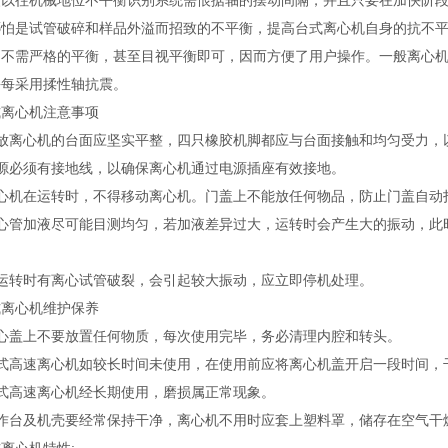
改以往机械地位不平衡识别系统需恨据轴的摆动间隔，并且只要在加快阶
哪怕是试管破碎和样品外溢而招致的不平衡，提高台式离心机自身的抗不
，不需严格的平衡，甚至目视平衡即可，因而方便了用户操作。一般离心
每每采用揉性轴抗震。
心机注意事项
离心机的台面应坚实平整，四只橡胶机脚都应与台面接触和均匀受力，
必须有接地线，以确保离心机通过电源插座有效接地。
机在运转时，不得移动离心机。门盖上不能放任何物品，防止门盖自动
管加液尽可能目测均匀，若加液差异过大，运转时会产生大的振动，此
转时有离心试管破裂，会引起较大振动，应立即停机处理。
心机维护保养
盖上不要放置任何物质，每次使用完毕，务必清理内腔和转头。
高速离心机如较长时间未使用，在使用前应将离心机盖开启一段时间，
高速离心机经长期使用，磨损属正常现象。
台及机壳要经常保持干净，离心机不用时应套上塑料罩，储存在空气干