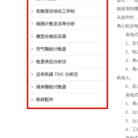
监控，一
能探测到
实验室自动化工作站
头操作时
细胞计数及活率分析
离心机还
落地式离
微型生物反应器
1、安放
空气颗粒计数器
2、电源
3、离心
粒度表征分析仪
4、离心
总有机碳 TOC 分析仪
称放人。
5、若运
液体颗粒计数器
落地式离
耗材配件
1、离心
2、台式
3、台式
4、工作