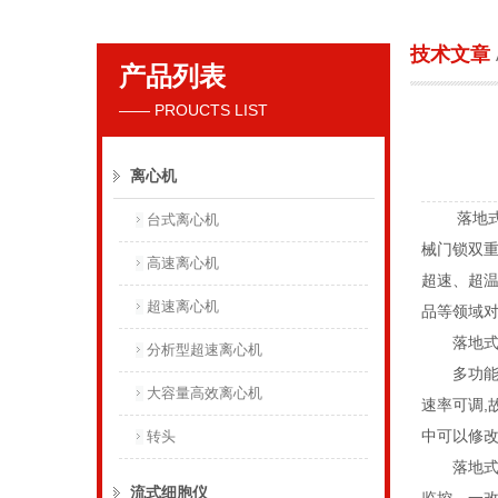
技术文章
产品列表
贝克曼库尔特国际贸易（上海）有限公司
—— PROUCTS LIST
离心机
落地式离
台式离心机
械门锁双
高速离心机
超速、超
超速离心机
品等领域
落地式离
分析型超速离心机
多功能台式
大容量高效离心机
速率可调,
中可以修
转头
落地式离
流式细胞仪