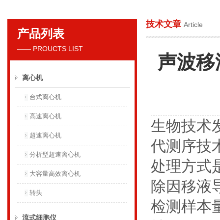
技术文章
Article
产品列表
贝克曼库尔特国际贸易（上海）有限公司
—— PROUCTS LIST
声波移
离心机
台式离心机
高速离心机
生物技术
超速离心机
代测序技
分析型超速离心机
处理方式
大容量高效离心机
除因移液
转头
检测样本
流式细胞仪