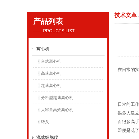
技术文章
产品列表
贝克曼库尔特国际贸易（上海）有限公司
—— PROUCTS LIST
离心机
台式离心机
在日常的实
高速离心机
超速离心机
分析型超速离心机
日常的工作
大容量高效离心机
很多人建
而很多高
转头
即便是花了
流式细胞仪