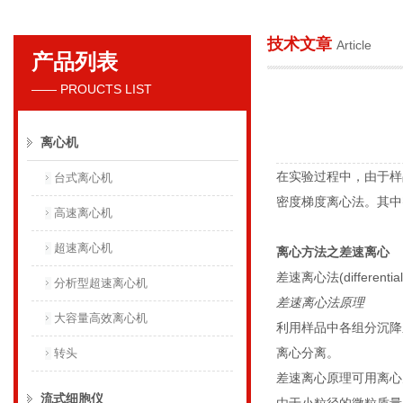
技术文章
Article
产品列表
贝克曼库尔特国际贸易（上海）有限公司
—— PROUCTS LIST
离心机
在实验过程中，由于样
台式离心机
密度梯度离心法。其中
高速离心机
超速离心机
离心方法之差速离心
差速离心法(differentia
分析型超速离心机
差速离心法原理
大容量高效离心机
利用样品中各组分沉降
离心分离。
转头
差速离心原理可用离心力
流式细胞仪