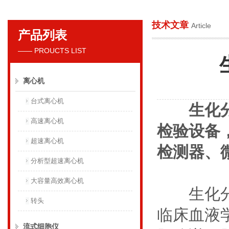
技术文章
Article
产品列表
贝克曼库尔特国际贸易（上海）有限公司
—— PROUCTS LIST
离心机
台式离心机
生化
高速离心机
检验设备
超速离心机
检测器、
分析型超速离心机
大容量高效离心机
生化分析
转头
临床血液
流式细胞仪