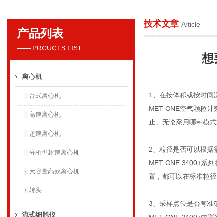
技术文章
Article
产品列表
贝克曼库尔特国际贸易（上海）有限公司
—— PROUCTS LIST
想
离心机
1、在按体积或按时间
台式离心机
MET ONE空气颗
高速离心机
止。无论采用哪种模式，3
超速离心机
2、粒径是否可以根据
分析型超速离心机
MET ONE 3400+系
大容量高效离心机
置，都可以在标准粒径
转头
3、采样点位是否有准
流式细胞仪