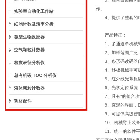
3、在蛋白质组和细胞
作。
实验室自动化工作站
4、提供了整套的DN
细胞计数及活率分析
产品特征：
微型生物反应器
1、多通道单机械臂
空气颗粒计数器
2、加样范围广泛，
3、条形码读码器自
粒度表征分析仪
4、移板机械手可抓
总有机碳 TOC 分析仪
5、红外线光幕反应
6、光学定位系统，定
液体颗粒计数器
7、具有*的整合功能
耗材配件
8、直观的界面，Bi
9、可提供高级智能软
10、机械臂上装备有
11、统一的软件平台