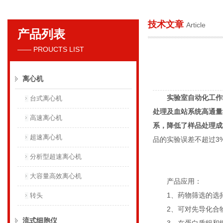
技术文章
Article
产品列表
贝克曼库尔特国际贸易（上海）有限公司
—— PROUCTS LIST
离心机
实验室自动化工作
台式离心机
处理及血站系统高通量
高速离心机
系，降低了样品处理成
超速离心机
品的实验误差不超过3
分析型超速离心机
大容量高效离心机
产品应用：
1、药物筛选的选择
转头
2、可对先导化合物
流式细胞仪