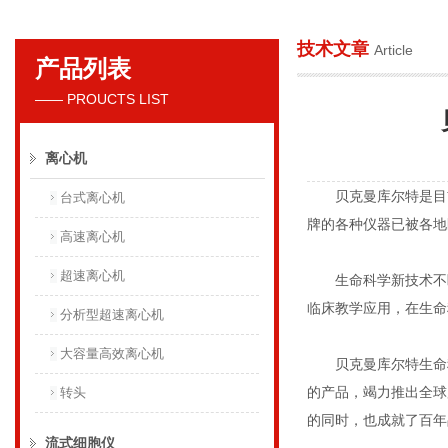
技术文章
Article
产品列表
贝克曼库尔特国际贸易（上海）有限公司
—— PROUCTS LIST
离心机
贝克曼库尔特是目前实
台式离心机
牌的各种仪器已被各地
高速离心机
超速离心机
生命科学新技术不断
临床教学应用，在生命
分析型超速离心机
大容量高效离心机
贝克曼库尔特生命科
的产品，竭力推出全球
转头
的同时，也成就了百年
流式细胞仪