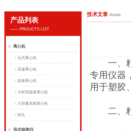
技术文章
Article
产品列表
贝克曼库尔特国际贸易（上海）有限公司
—— PROUCTS LIST
离心机
台式离心机
一、粒子
高速离心机
专用仪器
超速离心机
用于塑胶
分析型超速离心机
大容量高效离心机
二、粒
转头
流式细胞仪