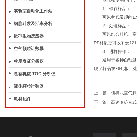
深孔板使用范围：
1、储存样品：
实验室自动化工作站
可以替代常规的1.5
细胞计数及活率分析
2、处理样品：
可以结合排枪、高通
微型生物反应器
PP材质更可以耐受12
空气颗粒计数器
3、进样操作：
通用于各种自动进样
粒度表征分析仪
现了样品在96孔板上
总有机碳 TOC 分析仪
液体颗粒计数器
上一篇：
便携式空气颗
耗材配件
下一篇：
高速冷冻台式