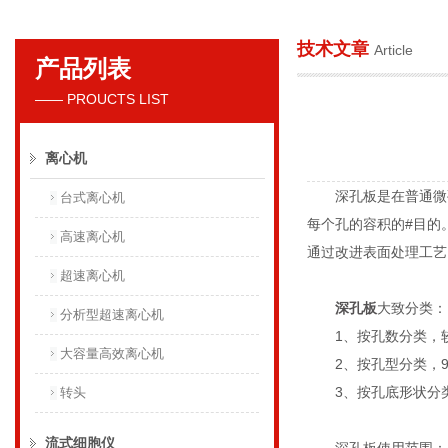
技术文章
Article
产品列表
贝克曼库尔特国际贸易（上海）有限公司
—— PROUCTS LIST
离心机
深孔板是在普通微孔板
台式离心机
每个孔的容积的#目的
高速离心机
通过改进表面处理工艺
超速离心机
深孔板
大致分类：
分析型超速离心机
1、按孔数分类，较常
大容量高效离心机
2、按孔型分类，96
3、按孔底形状分类
转头
流式细胞仪