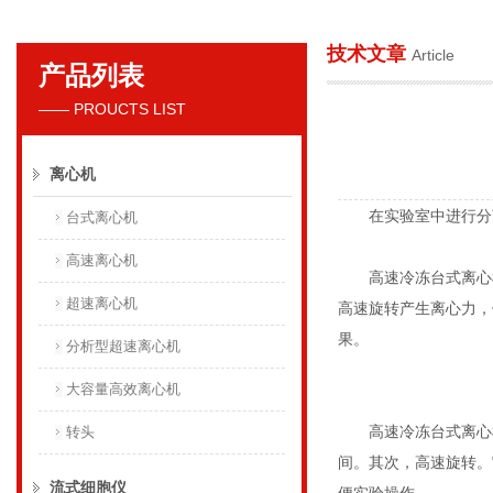
技术文章
Article
产品列表
贝克曼库尔特国际贸易（上海）有限公司
—— PROUCTS LIST
离心机
在实验室中进行分离
台式离心机
高速离心机
高速冷冻台式离心机
超速离心机
高速旋转产生离心力，
果。
分析型超速离心机
大容量高效离心机
高速冷冻台式离心机
转头
间。其次，高速旋转。
流式细胞仪