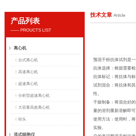
技术文章
Article
产品列表
贝克曼库尔特国际贸易（上海）有限公司
—— PROUCTS LIST
离心机
预混干粉抗体试剂是
台式离心机
抗体选择：根据需要
高速离心机
抗体标记：将抗体与
超速离心机
试剂混合：将抗体和其
性。
分析型超速离心机
干燥制备：将混合好的
大容量高效离心机
量的溶剂重新溶解即
使用方法：使用时，将
转头
实验。
流式细胞仪