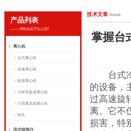
技术文章
Article
产品列表
贝克曼库尔特国际贸易（上海）有限公司
—— PROUCTS LIST
掌握台
离心机
台式离心机
高速离心机
台式冷冻
超速离心机
的设备，
分析型超速离心机
过高速旋
大容量高效离心机
离。它不
转头
损害，特
流式细胞仪