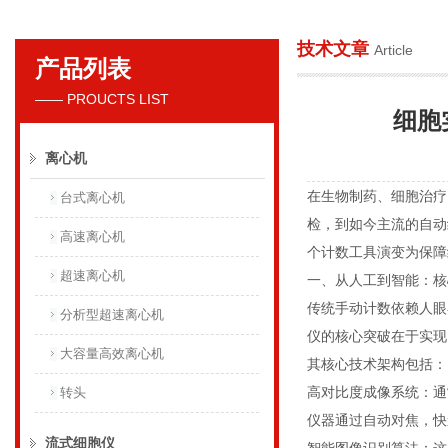
技术文章
Article
产品列表
贝克曼库尔特国际贸易（上海）有限公司
—— PROUCTS LIST
细胞
离心机
在生物制药、细胞治疗
台式离心机
检，到如今主流的自动
高速离心机
个计数工具演变为保
超速离心机
一、从人工到智能：
传统手动计数依赖人眼
分析型超速离心机
仪的核心突破在于实现
大容量高效离心机
其核心技术架构包括
高对比度成像系统：通
转头
仪器通过自动对焦，
流式细胞仪