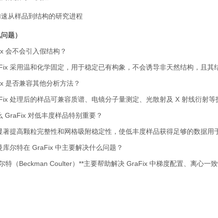
加速从样品到结构的研究进程
见问题）
x
会不会引入假结构？
Fix
采用温和化学固定，用于稳定已有构象，不会诱导非天然结构，且其
x
是否兼容其他分析方法？
Fix
处理后的样品可兼容质谱、电镜分子量测定、光散射及
X
射线衍射等
么
GraFix
对低丰度样品特别重要？
显著提高颗粒完整性和网格吸附稳定性，使低丰度样品获得足够的数据用
曼库尔特在
GraFix
中主要解决什么问题？
尔特（
Beckman Coulter
）
**
主要帮助解决
GraFix
中梯度配置、离心一致
。