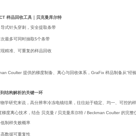
CT
样品回收工具｜贝克曼库尔特
引导式针头穿刺，安全提取条带
一次最多可同时抽取
5
个条带
实现精准、可重复的样品回收
an Coulter
提供的梯度制备、离心与回收体系，
GraFix
样品制备从“经
备到结构解析的关键一环
生物学研究来说，高分辨率冷冻电镜结果，往往始于稳定、均一、可控的
度梯度离心技术，结合
贝克曼
/
贝克曼库尔特
/ Beckman Coulter
的完整
降低制样失败概率
提高数据可重复性