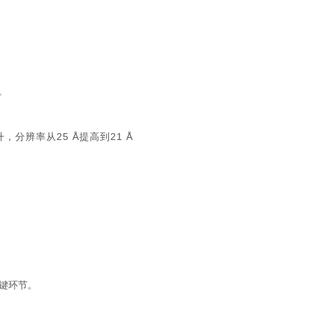
。
，分辨率从25 Å提高到21 Å
键环节。