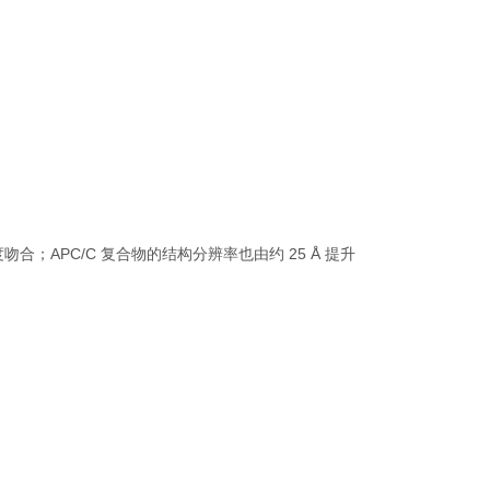
度吻合；
APC/C
复合物的结构分辨率也由约
25 Å
提升