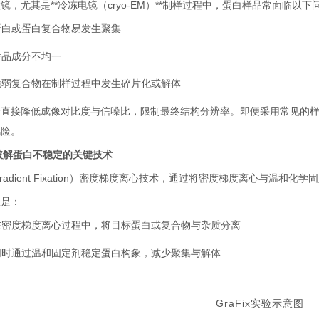
微镜，尤其是
**
冷冻电镜（
cryo-EM
）
**
制样过程中，蛋白样品常面临以下
蛋白或蛋白复合物易发生聚集
样品成分不均一
脆弱复合物在制样过程中发生碎片化或解体
会直接降低成像对比度与信噪比，限制最终结构分辨率。即便采用常见的
风险。
破解蛋白不稳定的关键技术
radient Fixation
）密度梯度离心技术，通过将密度梯度离心与温和化学固
理是：
在密度梯度离心过程中，将目标蛋白或复合物与杂质分离
同时通过温和固定剂稳定蛋白构象，减少聚集与解体
GraFix
实验示意图