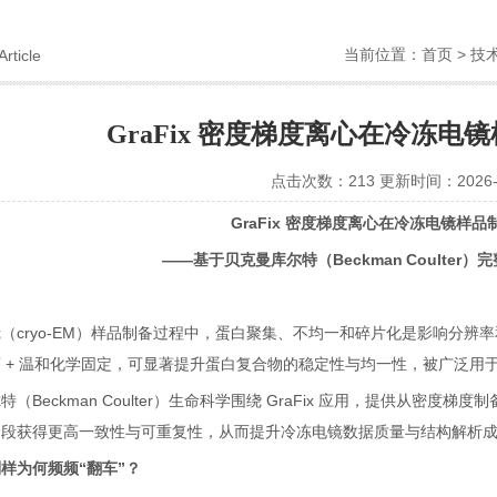
当前位置：
首页
>
技
Article
GraFix 密度梯度离心在冷冻电
点击次数：213 更新时间：2026-0
GraFix
密度梯度离心在冷冻电镜样品
——
基于贝克曼库尔特（
Beckman
Coulter
）完
镜（
cryo-EM
）样品制备过程中，蛋白聚集、不均一和碎片化是影响分辨率
离
+
温和化学固定，可显著提升蛋白复合物的稳定性与均一性，被广泛用
尔特（
Beckman Coulter
）生命科学围绕
GraFix
应用，提供从密度梯度制
阶段获得更高一致性与可重复性，从而提升冷冻电镜数据质量与结构解析
样为何频频“翻车”？