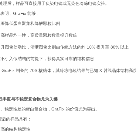
处理后，样品可直接用于负染电镜或无染色冷冻电镜实验。
践表明，
GraFix
能够：
显著降低蛋白聚集和降解颗粒比例
提高样品均一性，高质量颗粒数量提升数倍
提升图像信噪比，清晰图像比例由传统方法的约
10%
提升至
80%
以上
在不引入假结构的前提下，获得真实可靠的结构信息
用
GraFix
制备的
70S
核糖体，其冷冻电镜结果与已知
X
射线晶体结构高
低丰度与不稳定复合物尤为关键
低、稳定性差的蛋白复合物，
GraFix
的价值尤为突出。
理后的样品具有：
更高的结构稳定性