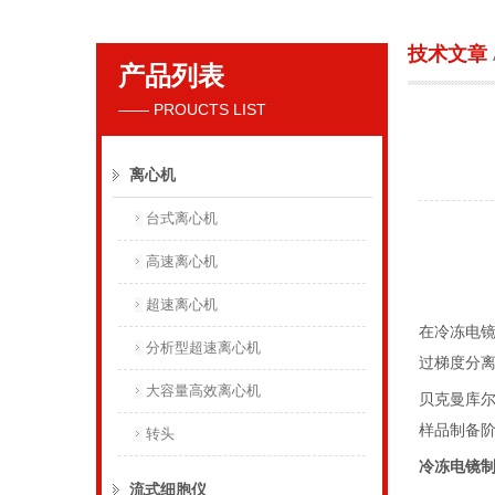
技术文章
产品列表
贝克曼库尔特国际贸易（上海）有限公司
—— PROUCTS LIST
离心机
台式离心机
高速离心机
超速离心机
在冷冻电
分析型超速离心机
过梯度分
大容量高效离心机
贝克曼库
样品制备
转头
冷冻电镜制
流式细胞仪