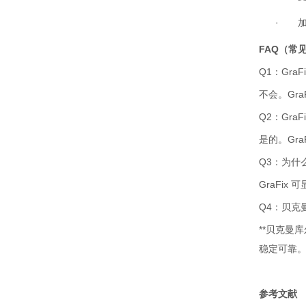
·
FAQ
（常
Q1
：
GraFi
不会。
Gra
Q2
：
GraFi
是的。
Gra
Q3
：为什
GraFix
可
Q4
：贝克
**
贝克曼库
稳定可靠
参考文
献