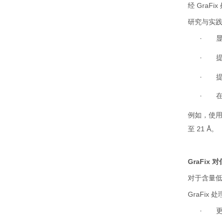
经
GraFix
研究与实
·
·
·
·
例如，使
至
21 Å
。
GraFix
对
对于含量
GraFix
处
·