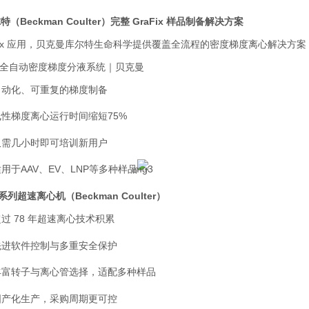
尔特（
Beckman Coulter
）完整
GraFix
样品制备解决方案
x
应用，贝克曼库尔特生命科学提供覆盖全流程的密度梯度离心解决方案
全自动密度梯度分液系统｜贝克曼
自动化、可重复的梯度制备
线性梯度离心运行时间缩短
75%
仅需几小时即可培训新用户
适用于
AAV
、
EV
、
LNP
等多种样品
系列超速离心机（
Beckman Coulter
）
超过
78
年超速离心技术积累
先进软件控制与多重安全保护
丰富转子与离心管选择，适配多种样品
国产化生产，采购周期更可控