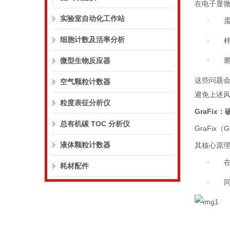
在电子显
实验室自动化工作站
·
细胞计数及活率分析
·
·
微型生物反应器
这些问题
空气颗粒计数器
避免上述
粒度表征分析仪
GraFix
：
总有机碳 TOC 分析仪
GraFix
（
G
液体颗粒计数器
其核心原
·
耗材配件
·