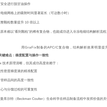
可安全进行脱甘油操作
在电镜网格上的吸附时间显著延长（可达数小时）
完整颗粒数量提升
10
倍以上
原本难以“看到颗粒”的稀有复合物，也能成功进入冷冻电镜结构解析流程
用
GraFix
制备的APC/C复合物，结构解析效果明显提升
关键难点：梯度配置与操作一致性
x
技术原理清晰，但其成功高度依赖于：
线性密度梯度液的精准配置
多管样品间的高度一致性
离心与分馏过程的可重复性
克曼库尔特（
Beckman Coulter
）生命科学在样品制备流程中发挥价值的关