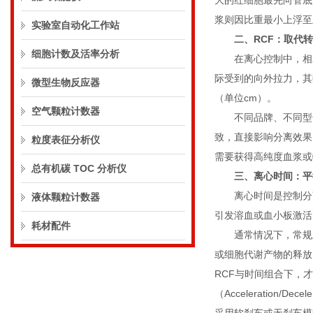
大的红细胞最先向管底
浆则因比重最小上浮至
实验室自动化工作站
二、RCF：取代
细胞计数及活率分析
在离心控制中，相对离
际受到的向外拉力，其数值
微型生物反应器
（单位cm）。
空气颗粒计数器
不同品牌、不同型号
致，直接影响分离效果。
粒度表征分析仪
需要获得高纯度血浆或
总有机碳 TOC 分析仪
三、离心时间：平
离心时间是控制分离
液体颗粒计数器
引发溶血或血小板激活
耗材配件
通常情况下，常规血清
或细胞代谢产物的释放
RCF与时间组合下，
（Acceleration