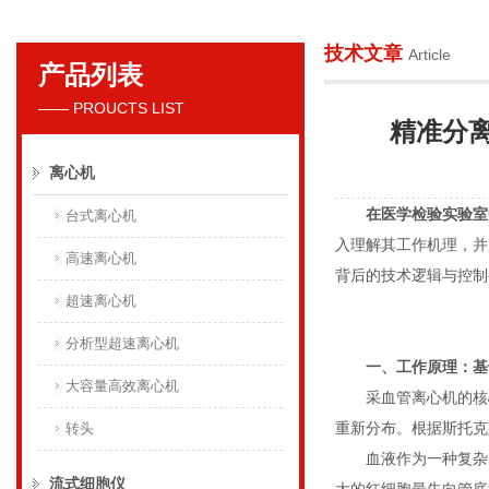
技术文章
Article
产品列表
贝克曼库尔特国际贸易（上海）有限公司
—— PROUCTS LIST
精准分
离心机
在医学检验实验室
台式离心机
入理解其工作机理，并
高速离心机
背后的技术逻辑与控制
超速离心机
分析型超速离心机
一、工作原理：基
大容量高效离心机
采血管离心机的核心
重新分布。根据斯托克
转头
血液作为一种复杂的
流式细胞仪