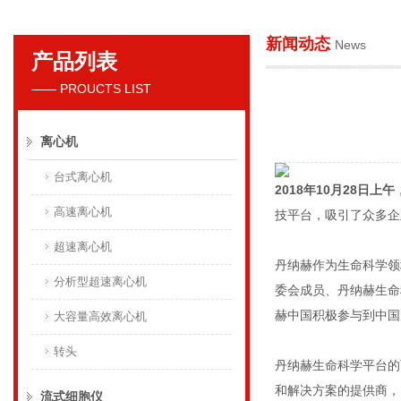
新闻动态
News
产品列表
贝克曼库尔特国际贸易（上海）有限公司
—— PROUCTS LIST
离心机
台式离心机
2018年10月28日上午
高速离心机
技平台，吸引了众多企
超速离心机
丹纳赫作为生命科学领
分析型超速离心机
委会成员、丹纳赫生命
赫中国积极参与到中国
大容量高效离心机
转头
丹纳赫生命科学平台的
和解决方案的提供商，
流式细胞仪