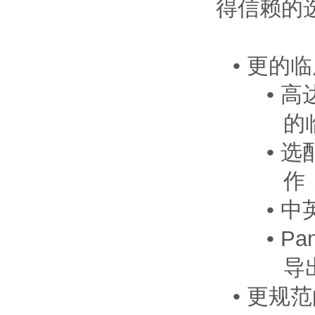
得信赖的
•
更的临
•
高
的
•
选
作
•
中
•
P
导
•
更规范