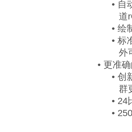
•
自
道
•
绘
•
标
外
•
更准确
•
创
群
•
2
•
2