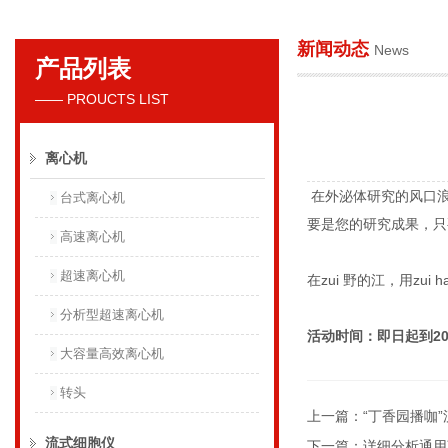
新闻动态
News
产品列表
贝克曼库尔特国际贸易（上海）有限公司
—— PROUCTS LIST
离心机
在外泌体研究的风口浪
台式离心机
要是您的研究成果，只
高速离心机
超速离心机
在zui 野的江，用zu
分析型超速离心机
活动时间：即日起到201
大容量高效离心机
转头
上一篇：
“丁香园播咖
流式细胞仪
下一篇：
详细分析通用