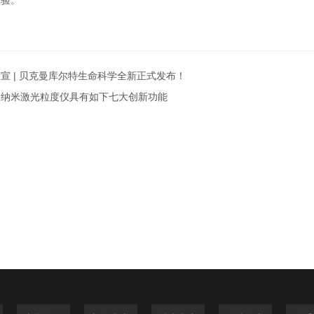
经验。
宣 | 贝克曼库尔特生命科学全新正式发布！
微纳米激光粒度仪具有如下七大创新功能