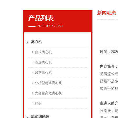
新闻动态
产品列表
贝克曼库尔特国际贸易（上海）有限公司
—— PROUCTS LIST
离心机
时间：
202
台式离心机
高速离心机
内容简介
超速离心机
随着流式
已经不是
分析型超速离心机
式高手的
大容量高效离心机
主讲人简
转头
张胤晟，
流式细胞仪