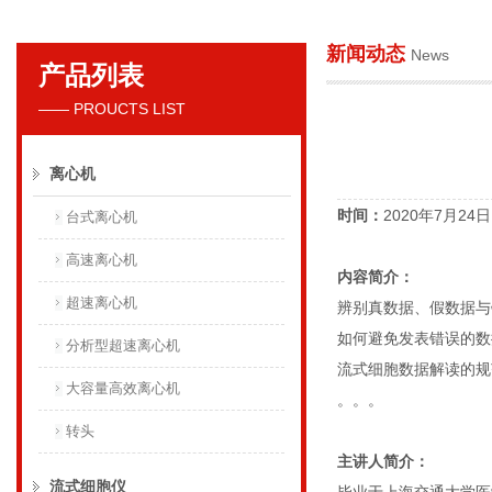
新闻动态
News
产品列表
贝克曼库尔特国际贸易（上海）有限公司
—— PROUCTS LIST
离心机
时间：
2020年7月24日 1
台式离心机
高速离心机
内容简介：
超速离心机
辨别真数据、假数据与
如何避免发表错误的数
分析型超速离心机
流式细胞数据解读的规
大容量高效离心机
。。。
转头
主讲人简介：
流式细胞仪