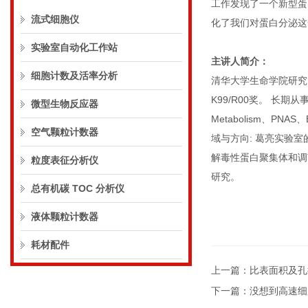
工作发现了一个新型蛋
流式细胞仪
化了我们对蛋白分泌这
实验室自动化工作站
主讲人简介：
细胞计数及活率分析
清华大学生命学院研究员，博
K99/R00奖。 长
微型生物反应器
Metabolism、P
空气颗粒计数器
域与方向: 葛亮实验
解毒性蛋白聚集体和调
粒度表征分析仪
研究。
总有机碳 TOC 分析仪
液体颗粒计数器
耗材配件
上一篇：
比表面积及孔
下一篇：
没想到高速细