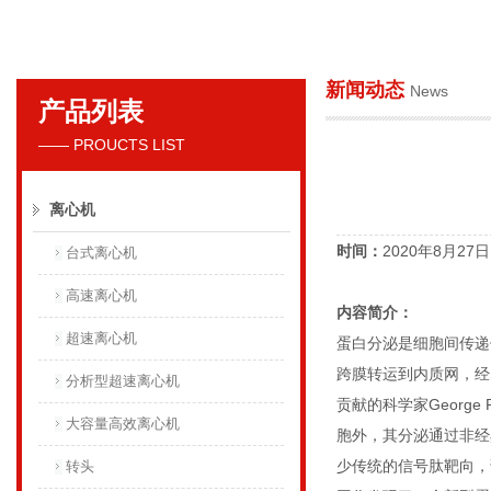
新闻动态
News
产品列表
贝克曼库尔特国际贸易（上海）有限公司
—— PROUCTS LIST
离心机
时间：
2020年8月27日 1
台式离心机
高速离心机
内容简介：
超速离心机
蛋白分泌是细胞间传递
跨膜转运到内质网，经
分析型超速离心机
贡献的科学家George 
大容量高效离心机
胞外，其分泌通过非经
少传统的信号肽靶向，
转头