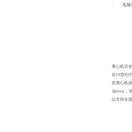
·
电脑
离心机历
自
19
世纪
里离心机
Spinco
，
以支持全