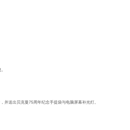
息。
者，并送出贝克曼
75
周年纪念手提袋与电脑屏幕补光灯。