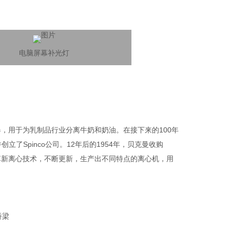
电脑屏幕补光灯
器，用于为乳制品行业分离牛奶和奶油。在接下来的
100
年
并创立了
Spinco
公司。
12
年后的
1954
年，贝克曼收购
革新离心技术，不断更新，生产出不同特点的离心机，用
桥梁