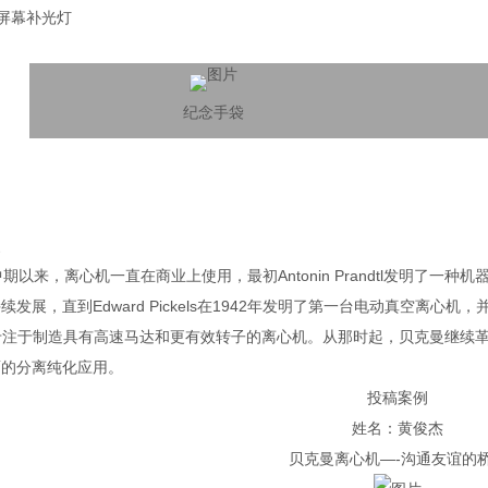
屏幕补光灯
纪念手袋
史
中期以来，离心机一直在商业上使用，最初
Antonin Prandtl
发明了一种机
持续发展，直到
Edward Pickels
在
1942
年发明了第一台电动真空离心机，
专注于制造具有高速马达和更有效转子的离心机。从那时起，贝克曼继续
面的分离纯化应用。
投稿案例
姓名：黄俊杰
贝克曼离心机—
-
沟通友谊的