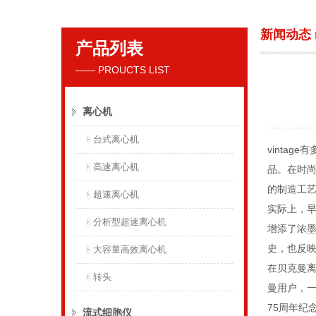
新闻动态
产品列表
贝克曼库尔特国际贸易（上海）有限公司
—— PROUCTS LIST
离心机
台式离心机
vintage
有
高速离心机
品。在时
的制造工
超速离心机
实际上，
分析型超速离心机
增添了浓
史，也反
大容量高效离心机
在贝克曼
转头
曼用户，
75
周年纪
流式细胞仪