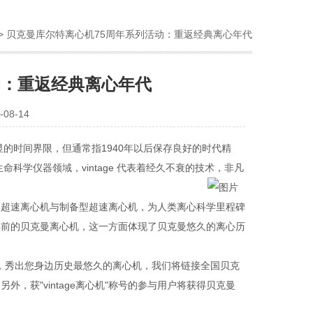
> 贝克曼库尔特离心机75周年系列活动：重返经典离心年代
动：重返经典离心年代
08-14
显的时间界限，但通常指
1940
年以后保存良好的时代精
生命科学仪器领域，
vintage
代表着经久不衰的技术
，
非凡
型超速离心机与制备型超速离心机，为人类离心科学里程碑
年前的贝克曼离心机，这一方面体现了贝克曼悠久的离心历
，秀出您身边历史最悠久的离心机，我们将链接全国贝克
。另外，获
"vintage
离心机
"
称号的参与用户将获得贝克曼