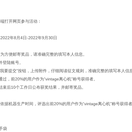
脑端打开网页参与活动：
：
2022
年
8
月
4
日
-2022
年
9
月
30
日
：
为方便邮寄奖品，请准确完整的填写本人信息。
并登陆账号。
“我要提交"按钮，上传附件，仔细阅读征文规则，准确完整的填写本人信
通过，前
20%
的用户作为“
vintage
离心机"称号获得者。
结束后
10
个工作日公布获奖结果，并邮寄奖品。
：依据机器生产时间，评选出前
20%
的用户作为“
vintage
离心机"称号获得
手袋