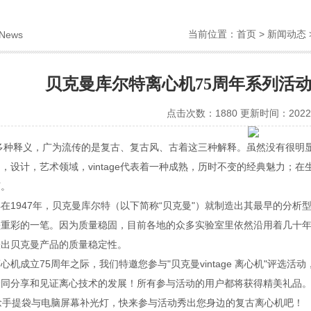
当前位置：
首页
>
新闻动态
News
贝克曼库尔特离心机75周年系列活
点击次数：1880 更新时间：2022-
多种释义，广为流传的是复古、复古风、古着这三种解释。虽然没有很明
尚，设计，艺术领域，
vintage
代表着一种成熟，历时不变的经典魅力；在
艺。
早在
1947
年，贝克曼库尔特（以下简称“贝克曼"）就制造出其最早的
分析
墨重彩的一笔。因为质量稳固，目前各地的众多实验室里依然沿用着几十
映出贝克曼产品的质量稳定性。
离心机成立
75
周年之际，我们特邀您参与
"
贝克曼
vintage
离心机
"
评选活动
一同分享和见证离心技术的发展！所有参与活动的用户都将获得精美礼品
念手提袋与电脑屏幕补光灯，快来参与活动秀出您身边的复古离心机吧！