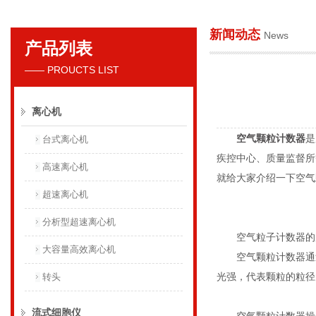
新闻动态
News
产品列表
贝克曼库尔特国际贸易（上海）有限公司
—— PROUCTS LIST
离心机
空气颗粒计数器
是
台式离心机
疾控中心、质量监督所
高速离心机
就给大家介绍一下空气
超速离心机
分析型超速离心机
空气粒子计数器的
大容量高效离心机
空气颗粒计数器通过
光强，代表颗粒的粒径
转头
流式细胞仪